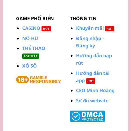
8US được thành lập và phát triển bởi đội ngũ chuyên gia
GAME PHỔ BIẾN
THÔNG TIN
giàu kinh nghiệm trong ngành giải trí trực tuyến
CASINO
Khuyến mãi
HOT
HOT
Chứng Chỉ Uy Tín Và Tổ Chức Cấp Phép
NỔ HŨ
Đăng nhập -
Đăng ký
Một trong những yếu tố quan trọng tạo nên uy tín của
THỂ THAO
8US
chính là các chứng chỉ và giấy phép hoạt động hợp
Hướng dẫn nạp
POPULAR
pháp. Cổng game được cấp phép bởi Cơ quan Quản lý
rút
XỔ SỐ
Trò chơi Philippines (PAGCOR) và Cơ quan Cấp phép Trò
Hướng dẫn tải
chơi Malta (MGA) – hai tổ chức uy tín trong lĩnh vực
app
HOT
quản lý cá cược trực tuyến.
CEO Minh Hoàng
Ngoài ra,
8US
còn được chứng nhận bởi eCOGRA – tổ
Sơ đồ website
chức kiểm tra độc lập hàng đầu về tính công bằng của
các trò chơi trực tuyến. Điều này đảm bảo rằng tất cả
các trò chơi tại cổng game đều hoạt động dựa trên
nguyên tắc ngẫu nhiên và công bằng.