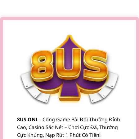
cược và giải trí.
8
US
không ngừng đổi mới và nâng cấp hệ thống, đảm
bảo mang đến cho người chơi những trải nghiệm tốt
nhất. Giao diện của trang web được thiết kế hiện đại, dễ
sử dụng, giúp người chơi dễ dàng tìm kiếm và tham gia
các trò chơi yêu thích.
Đặc biệt,
8US
luôn đặt sự an toàn và bảo mật thông tin
của người chơi lên hàng đầu, áp dụng các công nghệ
mã hóa tiên tiến để bảo vệ dữ liệu cá nhân và giao dịch
tài chính của khách hàng.
8US.ONL
- Cổng Game Bài Đổi Thưởng Đỉnh
Cao, Casino Sắc Nét – Chơi Cực Đã, Thưởng
Cực Khủng, Nạp Rút 1 Phút Có Tiền!