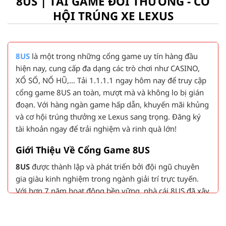
8US | TẢI GAME ĐỔI THƯỞNG - CƠ
HỘI TRÚNG XE LEXUS
8US
là một trong những cổng game uy tín hàng đầu
hiện nay, cung cấp đa dạng các trò chơi như CASINO,
XỔ SỐ, NỔ HŨ,… Tải 1.1.1.1 ngay hôm nay để truy cập
cổng game 8US an toàn, mượt mà và không lo bị gián
đoạn. Với hàng ngàn game hấp dẫn, khuyến mãi khủng
và cơ hội trúng thưởng xe Lexus sang trọng. Đăng ký
tài khoản ngay để trải nghiệm và rinh quà lớn!
Giới Thiệu Về Cổng Game 8US
8US
được thành lập và phát triển bởi đội ngũ chuyên
gia giàu kinh nghiệm trong ngành giải trí trực tuyến.
Với hơn 7 năm hoạt động bền vững, nhà cái 8US đã xây
dựng nên được uy tín vững chắc và trở thành điểm chơi
game online lý tưởng cho những người ai yêu thích cá