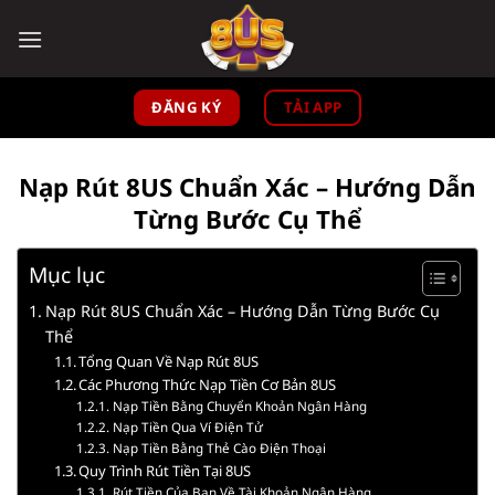
Bỏ
qua
nội
dung
ĐĂNG KÝ
TẢI APP
Nạp Rút 8US Chuẩn Xác – Hướng Dẫn
Từng Bước Cụ Thể
Mục lục
Nạp Rút 8US Chuẩn Xác – Hướng Dẫn Từng Bước Cụ
Thể
Tổng Quan Về Nạp Rút 8US
Các Phương Thức Nạp Tiền Cơ Bản 8US
Nạp Tiền Bằng Chuyển Khoản Ngân Hàng
Nạp Tiền Qua Ví Điện Tử
Nạp Tiền Bằng Thẻ Cào Điện Thoại
Quy Trình Rút Tiền Tại 8US
Rút Tiền Của Bạn Về Tài Khoản Ngân Hàng