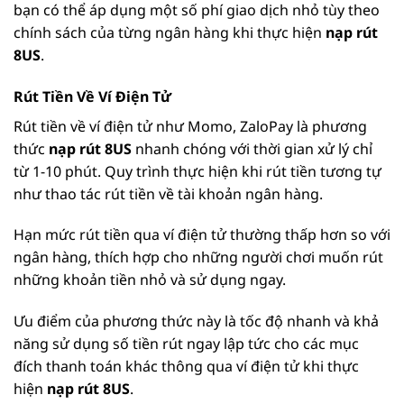
bạn có thể áp dụng một số phí giao dịch nhỏ tùy theo
chính sách của từng ngân hàng khi thực hiện
nạp rút
8US
.
Rút Tiền Về Ví Điện Tử
Rút tiền về ví điện tử như Momo, ZaloPay là phương
thức
nạp rút 8US
nhanh chóng với thời gian xử lý chỉ
từ 1-10 phút. Quy trình thực hiện khi rút tiền tương tự
như thao tác rút tiền về tài khoản ngân hàng.
Hạn mức rút tiền qua ví điện tử thường thấp hơn so với
ngân hàng, thích hợp cho những người chơi muốn rút
những khoản tiền nhỏ và sử dụng ngay.
Ưu điểm của phương thức này là tốc độ nhanh và khả
năng sử dụng số tiền rút ngay lập tức cho các mục
đích thanh toán khác thông qua ví điện tử khi thực
hiện
nạp rút 8US
.