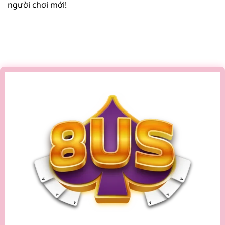
người chơi mới!