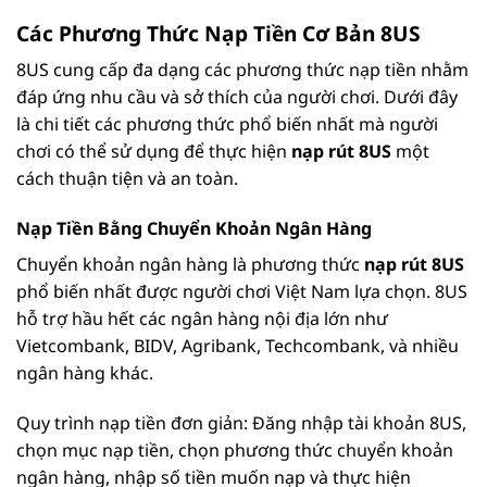
Các Phương Thức Nạp Tiền Cơ Bản 8US
8US cung cấp đa dạng các phương thức nạp tiền nhằm
đáp ứng nhu cầu và sở thích của người chơi. Dưới đây
là chi tiết các phương thức phổ biến nhất mà người
chơi có thể sử dụng để thực hiện
nạp rút 8US
một
cách thuận tiện và an toàn.
Nạp Tiền Bằng Chuyển Khoản Ngân Hàng
Chuyển khoản ngân hàng là phương thức
nạp rút 8US
phổ biến nhất được người chơi Việt Nam lựa chọn. 8US
hỗ trợ hầu hết các ngân hàng nội địa lớn như
Vietcombank, BIDV, Agribank, Techcombank, và nhiều
ngân hàng khác.
Quy trình nạp tiền đơn giản: Đăng nhập tài khoản 8US,
chọn mục nạp tiền, chọn phương thức chuyển khoản
ngân hàng, nhập số tiền muốn nạp và thực hiện