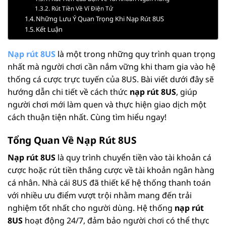
Rút Tiền Về Ví Điện Tử
Những Lưu Ý Quan Trọng Khi Nạp Rút 8US
Kết Luận
Nạp rút 8US
là một trong những quy trình quan trọng
nhất mà người chơi cần nắm vững khi tham gia vào hệ
thống cá cược trực tuyến của 8US. Bài viết dưới đây sẽ
hướng dẫn chi tiết về cách thức
nạp rút 8US
, giúp
người chơi mới làm quen và thực hiện giao dịch một
cách thuận tiện nhất. Cùng tìm hiểu ngay!
Tổng Quan Về Nạp Rút 8US
Nạp rút 8US
là quy trình chuyển tiền vào tài khoản cá
cược hoặc rút tiền thắng cược về tài khoản ngân hàng
cá nhân. Nhà cái 8US đã thiết kế hệ thống thanh toán
với nhiều ưu điểm vượt trội nhằm mang đến trải
nghiệm tốt nhất cho người dùng.
Hệ thống
nạp rút
8US
hoạt động 24/7, đảm bảo người chơi có thể thực