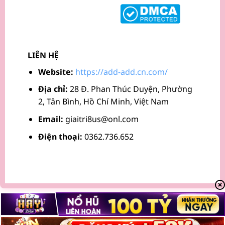
LIÊN HỆ
Website:
https://add-add.cn.com/
Địa chỉ:
28 Đ. Phan Thúc Duyện, Phường
2, Tân Bình, Hồ Chí Minh, Việt Nam
Email:
giaitri8us@onl.com
Điện thoại:
0362.736.652
Copyright 2026 ©
8US GAMES
Website chính thức add-