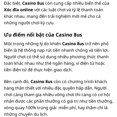
Đặc biệt,
Casino 8us
còn cung cấp nhiều biến thể của
Xóc đĩa online
với các luật chơi và tỷ lệ thanh toán
khác nhau, mang đến trải nghiệm mới mẻ cho cả
những người chơi kỳ cựu.
Ưu điểm nổi bật của Casino 8us
Một trong những lý do khiến
Casino 8us
trở nên phổ
biến là hệ thống nạp rút tiền nhanh chóng và tiện lợi.
Người chơi có thể sử dụng nhiều phương thức thanh
toán khác nhau như thẻ ngân hàng, ví điện tử hoặc
tiền điện tử để thực hiện giao dịch.
Bên cạnh đó,
Casino 8us
còn có chương trình khách
hàng thân thiết với nhiều đặc quyền hấp dẫn. Người
chơi càng tham gia nhiều vòng chơi thì càng có cơ hội
nhận được các phần thưởng có giá trị như tiền thưởng,
vòng quay 100% trúng giải miễn phí, hay thậm chí là
những chuyến du lịch.