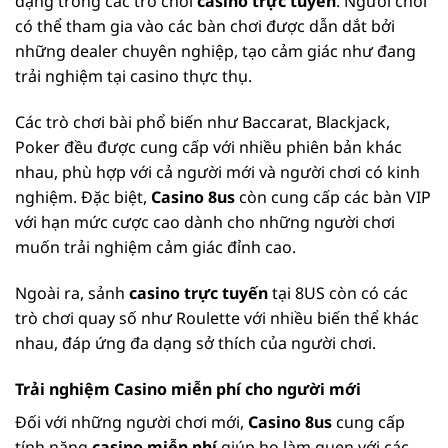
dạng trong các trò chơi
casino trực tuyến
. Người chơi
có thể tham gia vào các bàn chơi được dẫn dắt bởi
những dealer chuyên nghiệp, tạo cảm giác như đang
trải nghiệm tại casino thực thụ.
Các trò chơi bài phổ biến như Baccarat, Blackjack,
Poker đều được cung cấp với nhiều phiên bản khác
nhau, phù hợp với cả người mới và người chơi có kinh
nghiệm. Đặc biệt,
Casino 8us
còn cung cấp các bàn VIP
với hạn mức cược cao dành cho những người chơi
muốn trải nghiệm cảm giác đỉnh cao.
Ngoài ra, sảnh
casino trực tuyến
tại 8US còn có các
trò chơi quay số như Roulette với nhiều biến thể khác
nhau, đáp ứng đa dạng sở thích của người chơi.
Trải nghiệm Casino miễn phí cho người mới
Đối với những người chơi mới,
Casino 8us
cung cấp
tính năng
casino miễn phí
giúp họ làm quen với các